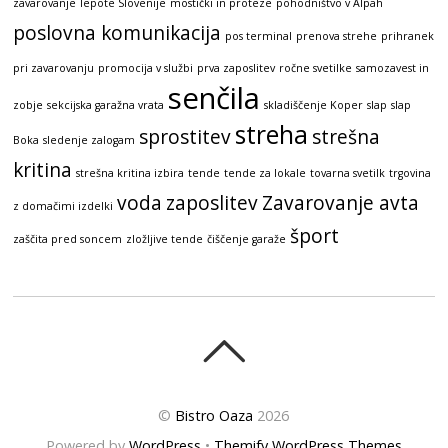
zavarovanje
lepote Slovenije
mostički in proteze
pohodništvo v Alpah
poslovna komunikacija
pos terminal
prenova strehe
prihranek
pri zavarovanju
promocija v službi
prva zaposlitev
ročne svetilke
samozavest in
senčila
zobje
sekcijska garažna vrata
skladiščenje Koper
slap
slap
streha
sprostitev
strešna
Boka
sledenje zalogam
kritina
strešna kritina izbira
tende
tende za lokale
tovarna svetilk
trgovina
voda
zaposlitev
Zavarovanje avta
z domačimi izdelki
šport
zaščita pred soncem
zložljive tende
čiščenje garaže
©
Bistro Oaza
2026
Powered by
WordPress
•
Themify WordPress Themes