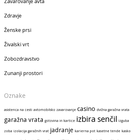
Zavarovanje avta
Zdravje
Ženske prsi
Živalski vrt
Zobozdravstvo
Zunanji prostori
Oznake
casino
asistenca na cesti
avtomobilsko zavarovanje
dvižna garažna vrata
izbira senčil
garažna vrata
gotovina in kartice
izguba
jadranje
zoba
izolacija garažnih vrat
karierna pot
kasetne tende
kasko