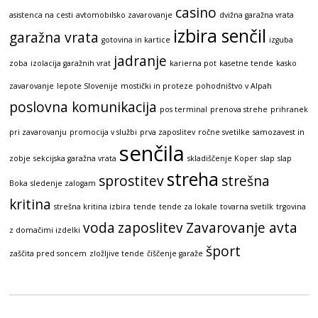
casino
asistenca na cesti
avtomobilsko zavarovanje
dvižna garažna vrata
izbira senčil
garažna vrata
gotovina in kartice
izguba
jadranje
zoba
izolacija garažnih vrat
karierna pot
kasetne tende
kasko
zavarovanje
lepote Slovenije
mostički in proteze
pohodništvo v Alpah
poslovna komunikacija
pos terminal
prenova strehe
prihranek
pri zavarovanju
promocija v službi
prva zaposlitev
ročne svetilke
samozavest in
senčila
zobje
sekcijska garažna vrata
skladiščenje Koper
slap
slap
streha
sprostitev
strešna
Boka
sledenje zalogam
kritina
strešna kritina izbira
tende
tende za lokale
tovarna svetilk
trgovina
voda
zaposlitev
Zavarovanje avta
z domačimi izdelki
šport
zaščita pred soncem
zložljive tende
čiščenje garaže