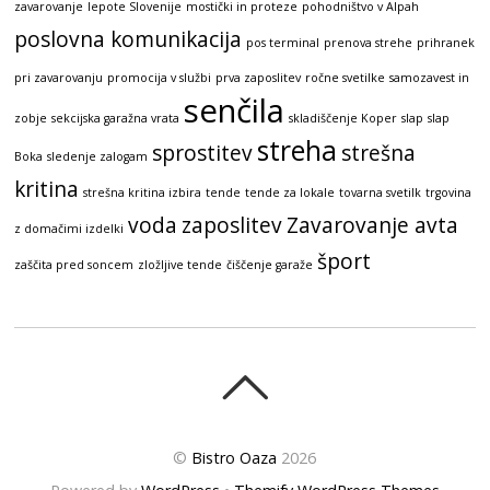
zavarovanje
lepote Slovenije
mostički in proteze
pohodništvo v Alpah
poslovna komunikacija
pos terminal
prenova strehe
prihranek
pri zavarovanju
promocija v službi
prva zaposlitev
ročne svetilke
samozavest in
senčila
zobje
sekcijska garažna vrata
skladiščenje Koper
slap
slap
streha
sprostitev
strešna
Boka
sledenje zalogam
kritina
strešna kritina izbira
tende
tende za lokale
tovarna svetilk
trgovina
voda
zaposlitev
Zavarovanje avta
z domačimi izdelki
šport
zaščita pred soncem
zložljive tende
čiščenje garaže
©
Bistro Oaza
2026