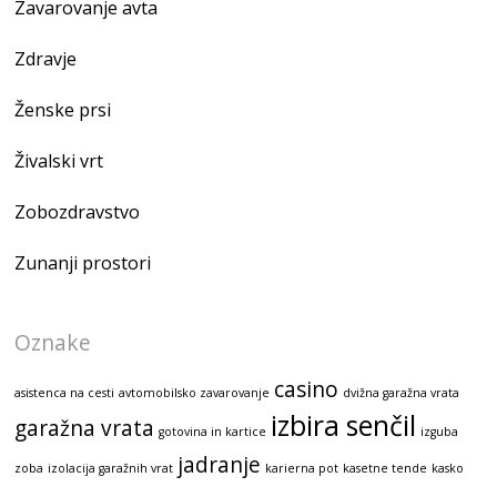
Zavarovanje avta
Zdravje
Ženske prsi
Živalski vrt
Zobozdravstvo
Zunanji prostori
Oznake
casino
asistenca na cesti
avtomobilsko zavarovanje
dvižna garažna vrata
izbira senčil
garažna vrata
gotovina in kartice
izguba
jadranje
zoba
izolacija garažnih vrat
karierna pot
kasetne tende
kasko