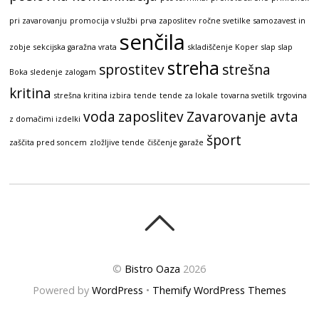
pri zavarovanju
promocija v službi
prva zaposlitev
ročne svetilke
samozavest in
senčila
zobje
sekcijska garažna vrata
skladiščenje Koper
slap
slap
streha
sprostitev
strešna
Boka
sledenje zalogam
kritina
strešna kritina izbira
tende
tende za lokale
tovarna svetilk
trgovina
voda
zaposlitev
Zavarovanje avta
z domačimi izdelki
šport
zaščita pred soncem
zložljive tende
čiščenje garaže
©
Bistro Oaza
2026
Powered by
WordPress
•
Themify WordPress Themes