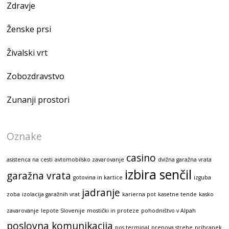
Zdravje
Ženske prsi
Živalski vrt
Zobozdravstvo
Zunanji prostori
Oznake
casino
asistenca na cesti
avtomobilsko zavarovanje
dvižna garažna vrata
izbira senčil
garažna vrata
gotovina in kartice
izguba
jadranje
zoba
izolacija garažnih vrat
karierna pot
kasetne tende
kasko
zavarovanje
lepote Slovenije
mostički in proteze
pohodništvo v Alpah
poslovna komunikacija
pos terminal
prenova strehe
prihranek