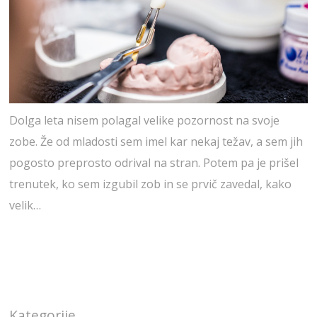
Dolga leta nisem polagal velike pozornost na svoje
zobe. Že od mladosti sem imel kar nekaj težav, a sem jih
pogosto preprosto odrival na stran. Potem pa je prišel
trenutek, ko sem izgubil zob in se prvič zavedal, kako
velik…
Kategorije