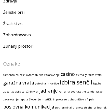
Zdravje
Ženske prsi
Živalski vrt
Zobozdravstvo
Zunanji prostori
Oznake
casino
asistenca na cesti
avtomobilsko zavarovanje
dvižna garažna vrata
izbira senčil
garažna vrata
gotovina in kartice
izguba
jadranje
zoba
izolacija garažnih vrat
karierna pot
kasetne tende
kasko
zavarovanje
lepote Slovenije
mostički in proteze
pohodništvo v Alpah
poslovna komunikacija
pos terminal
prenova strehe
prihranek