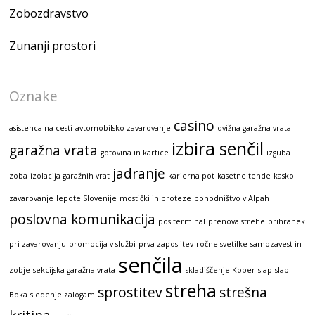
Zobozdravstvo
Zunanji prostori
Oznake
casino
asistenca na cesti
avtomobilsko zavarovanje
dvižna garažna vrata
izbira senčil
garažna vrata
gotovina in kartice
izguba
jadranje
zoba
izolacija garažnih vrat
karierna pot
kasetne tende
kasko
zavarovanje
lepote Slovenije
mostički in proteze
pohodništvo v Alpah
poslovna komunikacija
pos terminal
prenova strehe
prihranek
pri zavarovanju
promocija v službi
prva zaposlitev
ročne svetilke
samozavest in
senčila
zobje
sekcijska garažna vrata
skladiščenje Koper
slap
slap
streha
sprostitev
strešna
Boka
sledenje zalogam