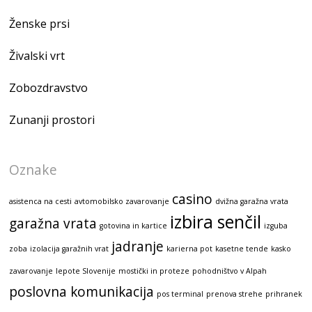
Ženske prsi
Živalski vrt
Zobozdravstvo
Zunanji prostori
Oznake
casino
asistenca na cesti
avtomobilsko zavarovanje
dvižna garažna vrata
izbira senčil
garažna vrata
gotovina in kartice
izguba
jadranje
zoba
izolacija garažnih vrat
karierna pot
kasetne tende
kasko
zavarovanje
lepote Slovenije
mostički in proteze
pohodništvo v Alpah
poslovna komunikacija
pos terminal
prenova strehe
prihranek