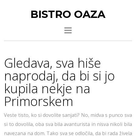
BISTRO OAZA
Gledava, sva hiše
naprodaj, da bi si jo
kupila nekje na
Primorskem
Veste tisto, ko si dovolite sanjati? No, midva s punco sva
si to dovolila, oba sva bila avanturista in nisva nikoli bila
navezana na dom. Tako sva se odločila, da bi rada živela