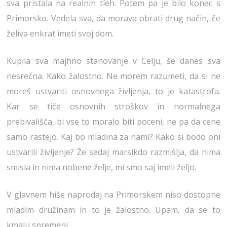
sva pristala na realnih tleh. Potem pa je bilo konec s
Primorsko. Vedela sva, da morava obrati drug način, če
želiva enkrat imeti svoj dom.
Kupila sva majhno stanovanje v Celju, še danes sva
nesrečna. Kako žalostno. Ne morem razumeti, da si ne
moreš ustvariti osnovnega življenja, to je katastrofa.
Kar se tiče osnovnih stroškov in normalnega
prebivališča, bi vse to moralo biti poceni, ne pa da cene
samo rastejo. Kaj bo mladina za nami? Kako si bodo oni
ustvarili življenje? Že sedaj marsikdo razmišlja, da nima
smisla in nima nobene želje, mi smo saj imeli željo.
V glavnem hiše naprodaj na Primorskem niso dostopne
mladim družinam in to je žalostno. Upam, da se to
kmalu spremeni.