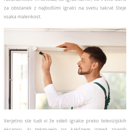
za obstanek z najbolšimi igralci na svetu takrat šteje
vsaka malenkost.
Verjetno ste tudi vi že videli igralce preko televizijskih
ekranov, ki tekmujejo na kakšnem izmed znanih