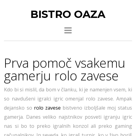
BISTRO OAZA
Prva pomoč vsakemu
gamerju rolo zavese
Kdo bi si mislil, da bom v članku, ki je namenjen vsem, ki
so navdušeni igralci igric omenjal rolo zavese. Ampak
dejansko so
rolo zavese
bistveno izboljšale moj status
gamerja. Danes veliko najstnikov posveti igranju igric
nas si bo to preko igralnih konzol ali preko gaming
računalnikov. In seveda, ko igraš turnir, ko v živo boriš