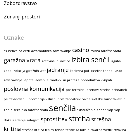
Zobozdravstvo
Zunanji prostori
Oznake
casino
asistenca na cesti
avtomobilsko zavarovanje
dvižna garažna vrata
izbira senčil
garažna vrata
gotovina in kartice
izguba
jadranje
zoba
izolacija garažnih vrat
karierna pot
kasetne tende
kasko
zavarovanje
lepote Slovenije
mostički in proteze
pohodništvo v Alpah
poslovna komunikacija
pos terminal
prenova strehe
prihranek
pri zavarovanju
promocija v službi
prva zaposlitev
ročne svetilke
samozavest in
senčila
zobje
sekcijska garažna vrata
skladiščenje Koper
slap
slap
streha
sprostitev
strešna
Boka
sledenje zalogam
kritina
strešna kritina izbira
tende
tende za lokale
tovarna svetilk
trgovina