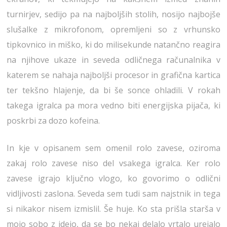
turnirjev, sedijo pa na najboljših stolih, nosijo najbojše
slušalke z mikrofonom, opremljeni so z vrhunsko
tipkovnico in miško, ki do milisekunde natančno reagira
na njihove ukaze in seveda odličnega računalnika v
katerem se nahaja najboljši procesor in grafična kartica
ter tekšno hlajenje, da bi še sonce ohladili. V rokah
takega igralca pa mora vedno biti energijska pijača, ki
poskrbi za dozo kofeina.
In kje v opisanem sem omenil rolo zavese, oziroma
zakaj rolo zavese niso del vsakega igralca. Ker rolo
zavese igrajo ključno vlogo, ko govorimo o odlični
vidljivosti zaslona. Seveda sem tudi sam najstnik in tega
si nikakor nisem izmislil. Še huje. Ko sta prišla starša v
mojo sobo z idejo, da se bo nekaj delalo vrtalo urejalo