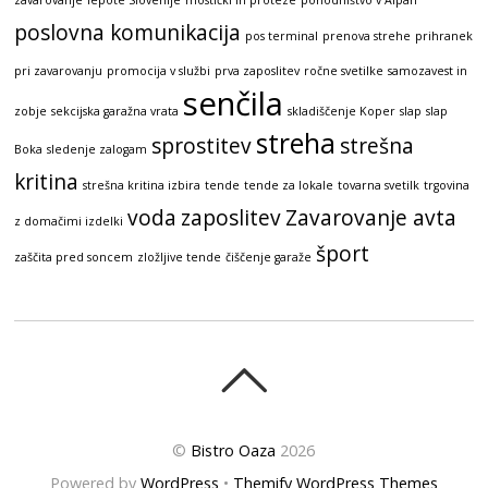
zavarovanje
lepote Slovenije
mostički in proteze
pohodništvo v Alpah
poslovna komunikacija
pos terminal
prenova strehe
prihranek
pri zavarovanju
promocija v službi
prva zaposlitev
ročne svetilke
samozavest in
senčila
zobje
sekcijska garažna vrata
skladiščenje Koper
slap
slap
streha
sprostitev
strešna
Boka
sledenje zalogam
kritina
strešna kritina izbira
tende
tende za lokale
tovarna svetilk
trgovina
voda
zaposlitev
Zavarovanje avta
z domačimi izdelki
šport
zaščita pred soncem
zložljive tende
čiščenje garaže
©
Bistro Oaza
2026
Powered by
WordPress
•
Themify WordPress Themes