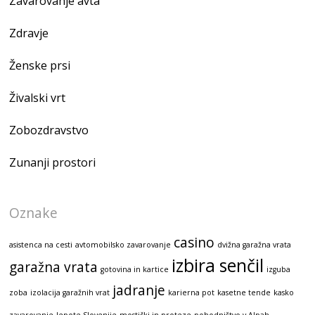
Zavarovanje avta
Zdravje
Ženske prsi
Živalski vrt
Zobozdravstvo
Zunanji prostori
Oznake
casino
asistenca na cesti
avtomobilsko zavarovanje
dvižna garažna vrata
izbira senčil
garažna vrata
gotovina in kartice
izguba
jadranje
zoba
izolacija garažnih vrat
karierna pot
kasetne tende
kasko