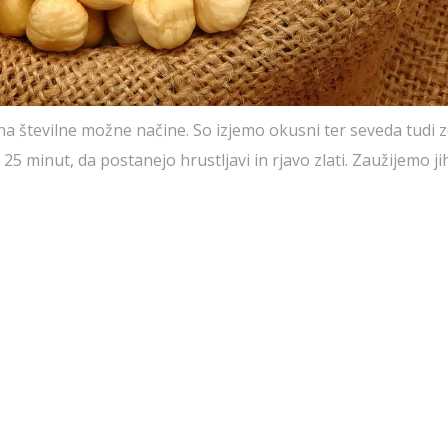
i na številne možne načine. So izjemo okusni ter seveda tudi z
5 minut, da postanejo hrustljavi in rjavo zlati. Zaužijemo ji