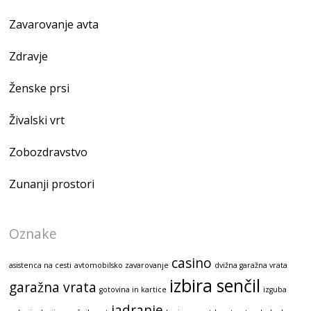
Zavarovanje avta
Zdravje
Ženske prsi
Živalski vrt
Zobozdravstvo
Zunanji prostori
Oznake
casino
asistenca na cesti
avtomobilsko zavarovanje
dvižna garažna vrata
izbira senčil
garažna vrata
gotovina in kartice
izguba
jadranje