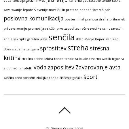
zoba
izolacija garažnih vrat
karierna pot
kasetne tende
kasko
zavarovanje
lepote Slovenije
mostički in proteze
pohodništvo v Alpah
poslovna komunikacija
pos terminal
prenova strehe
prihranek
pri zavarovanju
promocija v službi
prva zaposlitev
ročne svetilke
samozavest in
senčila
zobje
sekcijska garažna vrata
skladiščenje Koper
slap
slap
streha
sprostitev
strešna
Boka
sledenje zalogam
kritina
strešna kritina izbira
tende
tende za lokale
tovarna svetilk
trgovina
voda
zaposlitev
Zavarovanje avta
z domačimi izdelki
šport
zaščita pred soncem
zložljive tende
čiščenje garaže
©
Bistro Oaza
2026