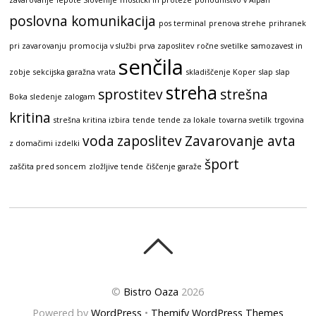
zavarovanje
lepote Slovenije
mostički in proteze
pohodništvo v Alpah
poslovna komunikacija
pos terminal
prenova strehe
prihranek
pri zavarovanju
promocija v službi
prva zaposlitev
ročne svetilke
samozavest in
senčila
zobje
sekcijska garažna vrata
skladiščenje Koper
slap
slap
streha
sprostitev
strešna
Boka
sledenje zalogam
kritina
strešna kritina izbira
tende
tende za lokale
tovarna svetilk
trgovina
voda
zaposlitev
Zavarovanje avta
z domačimi izdelki
šport
zaščita pred soncem
zložljive tende
čiščenje garaže
©
Bistro Oaza
2026
Powered by
WordPress
•
Themify WordPress Themes