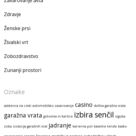
Zavarovanje avta
Zdravje
Ženske prsi
Živalski vrt
Zobozdravstvo
Zunanji prostori
Oznake
casino
asistenca na cesti
avtomobilsko zavarovanje
dvižna garažna vrata
izbira senčil
garažna vrata
gotovina in kartice
izguba
jadranje
zoba
izolacija garažnih vrat
karierna pot
kasetne tende
kasko