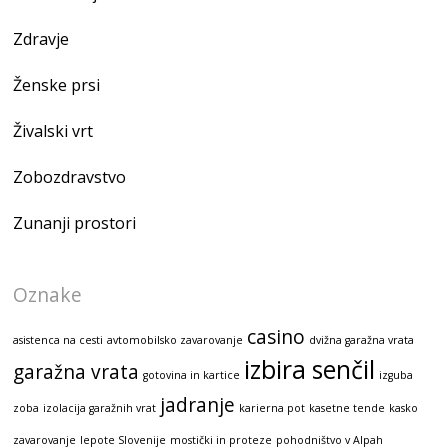
Zdravje
Ženske prsi
Živalski vrt
Zobozdravstvo
Zunanji prostori
Oznake
casino
asistenca na cesti
avtomobilsko zavarovanje
dvižna garažna vrata
izbira senčil
garažna vrata
gotovina in kartice
izguba
jadranje
zoba
izolacija garažnih vrat
karierna pot
kasetne tende
kasko
zavarovanje
lepote Slovenije
mostički in proteze
pohodništvo v Alpah