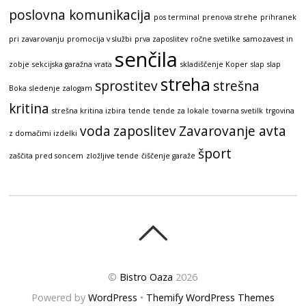
poslovna komunikacija
pos terminal
prenova strehe
prihranek
pri zavarovanju
promocija v službi
prva zaposlitev
ročne svetilke
samozavest in
senčila
zobje
sekcijska garažna vrata
skladiščenje Koper
slap
slap
streha
sprostitev
strešna
Boka
sledenje zalogam
kritina
strešna kritina izbira
tende
tende za lokale
tovarna svetilk
trgovina
voda
zaposlitev
Zavarovanje avta
z domačimi izdelki
šport
zaščita pred soncem
zložljive tende
čiščenje garaže
©
Bistro Oaza
2026
Powered by
WordPress
•
Themify WordPress Themes