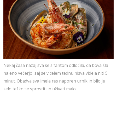
Nekaj časa nazaj sva se s fantom odločila, da bova šla
na eno večerjo, saj se v celem tednu nisva videla niti 5
minut. Obadva sva imela res naporen urnik in bilo je
zelo težko se sprostiti in uživati malo…