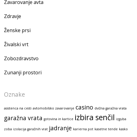
Zavarovanje avta
Zdravje
Ženske prsi
Živalski vrt
Zobozdravstvo
Zunanji prostori
Oznake
casino
asistenca na cesti
avtomobilsko zavarovanje
dvižna garažna vrata
izbira senčil
garažna vrata
gotovina in kartice
izguba
jadranje
zoba
izolacija garažnih vrat
karierna pot
kasetne tende
kasko