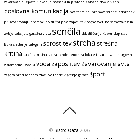
zavarovanje
lepote Slovenije
mostički in proteze
pohodništvo v Alpah
poslovna komunikacija
pos terminal
prenova strehe
prihranek
pri zavarovanju
promocija v službi
prva zaposlitev
ročne svetilke
samozavest in
senčila
zobje
sekcijska garažna vrata
skladiščenje Koper
slap
slap
streha
sprostitev
strešna
Boka
sledenje zalogam
kritina
strešna kritina izbira
tende
tende za lokale
tovarna svetilk
trgovina
voda
zaposlitev
Zavarovanje avta
z domačimi izdelki
šport
zaščita pred soncem
zložljive tende
čiščenje garaže
©
Bistro Oaza
2026