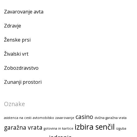
Zavarovanje avta
Zdravje
Ženske prsi
Živalski vrt
Zobozdravstvo
Zunanji prostori
Oznake
casino
asistenca na cesti
avtomobilsko zavarovanje
dvižna garažna vrata
izbira senčil
garažna vrata
gotovina in kartice
izguba