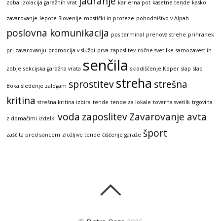
jadranje
zoba
izolacija garažnih vrat
karierna pot
kasetne tende
kasko
zavarovanje
lepote Slovenije
mostički in proteze
pohodništvo v Alpah
poslovna komunikacija
pos terminal
prenova strehe
prihranek
pri zavarovanju
promocija v službi
prva zaposlitev
ročne svetilke
samozavest in
senčila
zobje
sekcijska garažna vrata
skladiščenje Koper
slap
slap
streha
sprostitev
strešna
Boka
sledenje zalogam
kritina
strešna kritina izbira
tende
tende za lokale
tovarna svetilk
trgovina
voda
zaposlitev
Zavarovanje avta
z domačimi izdelki
šport
zaščita pred soncem
zložljive tende
čiščenje garaže