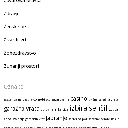
Zavarovanje avta
Zdravje
Ženske prsi
Živalski vrt
Zobozdravstvo
Zunanji prostori
Oznake
casino
asistenca na cesti
avtomobilsko zavarovanje
dvižna garažna vrata
izbira senčil
garažna vrata
gotovina in kartice
izguba
jadranje
zoba
izolacija garažnih vrat
karierna pot
kasetne tende
kasko