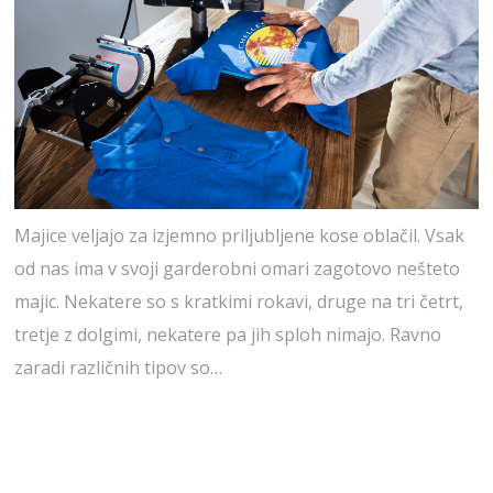
Majice veljajo za izjemno priljubljene kose oblačil. Vsak
od nas ima v svoji garderobni omari zagotovo nešteto
majic. Nekatere so s kratkimi rokavi, druge na tri četrt,
tretje z dolgimi, nekatere pa jih sploh nimajo. Ravno
zaradi različnih tipov so…