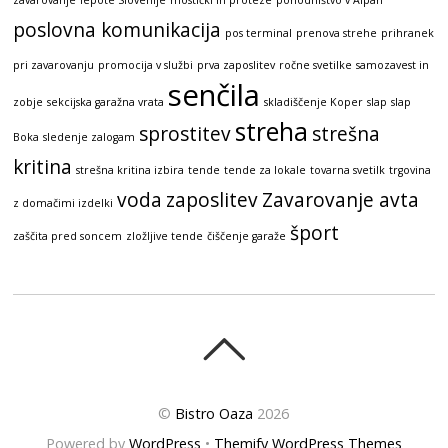
zavarovanje
lepote Slovenije
mostički in proteze
pohodništvo v Alpah
poslovna komunikacija
pos terminal
prenova strehe
prihranek
pri zavarovanju
promocija v službi
prva zaposlitev
ročne svetilke
samozavest in
senčila
zobje
sekcijska garažna vrata
skladiščenje Koper
slap
slap
streha
sprostitev
strešna
Boka
sledenje zalogam
kritina
strešna kritina izbira
tende
tende za lokale
tovarna svetilk
trgovina
voda
zaposlitev
Zavarovanje avta
z domačimi izdelki
šport
zaščita pred soncem
zložljive tende
čiščenje garaže
©
Bistro Oaza
2026
Powered by
WordPress
•
Themify WordPress Themes