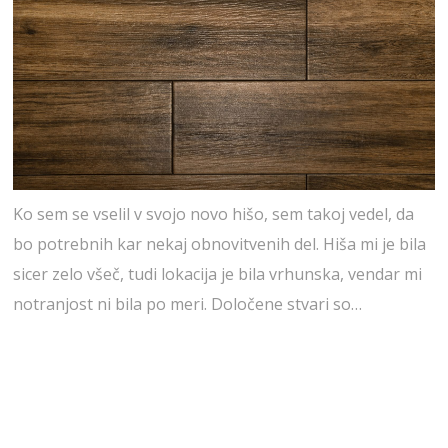
Ko sem se vselil v svojo novo hišo, sem takoj vedel, da
bo potrebnih kar nekaj obnovitvenih del. Hiša mi je bila
sicer zelo všeč, tudi lokacija je bila vrhunska, vendar mi
notranjost ni bila po meri. Določene stvari so…