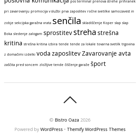
poslovna komunikacija
pos terminal
prenova strehe
prihranek
pri zavarovanju
promocija v službi
prva zaposlitev
ročne svetilke
samozavest in
senčila
zobje
sekcijska garažna vrata
skladiščenje Koper
slap
slap
streha
sprostitev
strešna
Boka
sledenje zalogam
kritina
strešna kritina izbira
tende
tende za lokale
tovarna svetilk
trgovina
voda
zaposlitev
Zavarovanje avta
z domačimi izdelki
šport
zaščita pred soncem
zložljive tende
čiščenje garaže
©
Bistro Oaza
2026
Powered by
WordPress
•
Themify WordPress Themes