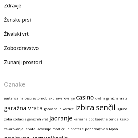
Zdravje
Ženske prsi
Živalski vrt
Zobozdravstvo
Zunanji prostori
Oznake
casino
asistenca na cesti
avtomobilsko zavarovanje
dvižna garažna vrata
izbira senčil
garažna vrata
gotovina in kartice
izguba
jadranje
zoba
izolacija garažnih vrat
karierna pot
kasetne tende
kasko
zavarovanje
lepote Slovenije
mostički in proteze
pohodništvo v Alpah