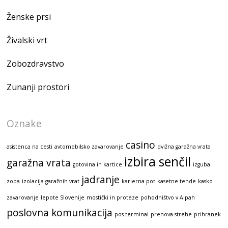
Ženske prsi
Živalski vrt
Zobozdravstvo
Zunanji prostori
Oznake
casino
asistenca na cesti
avtomobilsko zavarovanje
dvižna garažna vrata
izbira senčil
garažna vrata
gotovina in kartice
izguba
jadranje
zoba
izolacija garažnih vrat
karierna pot
kasetne tende
kasko
zavarovanje
lepote Slovenije
mostički in proteze
pohodništvo v Alpah
poslovna komunikacija
pos terminal
prenova strehe
prihranek