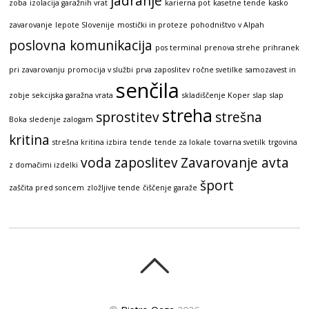
jadranje
zoba
izolacija garažnih vrat
karierna pot
kasetne tende
kasko
zavarovanje
lepote Slovenije
mostički in proteze
pohodništvo v Alpah
poslovna komunikacija
pos terminal
prenova strehe
prihranek
pri zavarovanju
promocija v službi
prva zaposlitev
ročne svetilke
samozavest in
senčila
zobje
sekcijska garažna vrata
skladiščenje Koper
slap
slap
streha
sprostitev
strešna
Boka
sledenje zalogam
kritina
strešna kritina izbira
tende
tende za lokale
tovarna svetilk
trgovina
voda
zaposlitev
Zavarovanje avta
z domačimi izdelki
šport
zaščita pred soncem
zložljive tende
čiščenje garaže