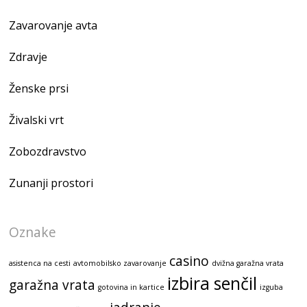
Zavarovanje avta
Zdravje
Ženske prsi
Živalski vrt
Zobozdravstvo
Zunanji prostori
Oznake
casino
asistenca na cesti
avtomobilsko zavarovanje
dvižna garažna vrata
izbira senčil
garažna vrata
gotovina in kartice
izguba