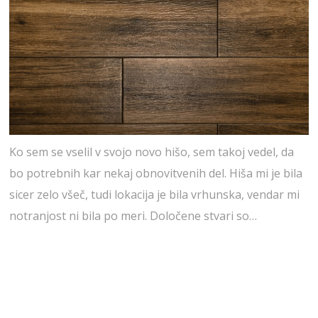
Ko sem se vselil v svojo novo hišo, sem takoj vedel, da
bo potrebnih kar nekaj obnovitvenih del. Hiša mi je bila
sicer zelo všeč, tudi lokacija je bila vrhunska, vendar mi
notranjost ni bila po meri. Določene stvari so…