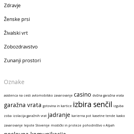
Zdravje
Ženske prsi
Živalski vrt
Zobozdravstvo
Zunanji prostori
Oznake
casino
asistenca na cesti
avtomobilsko zavarovanje
dvižna garažna vrata
izbira senčil
garažna vrata
gotovina in kartice
izguba
jadranje
zoba
izolacija garažnih vrat
karierna pot
kasetne tende
kasko
zavarovanje
lepote Slovenije
mostički in proteze
pohodništvo v Alpah