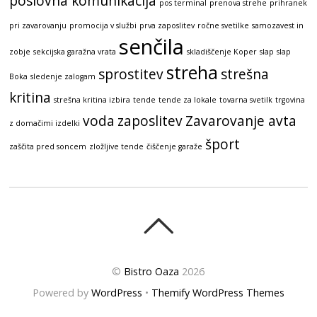
poslovna komunikacija
pos terminal
prenova strehe
prihranek
pri zavarovanju
promocija v službi
prva zaposlitev
ročne svetilke
samozavest in
senčila
zobje
sekcijska garažna vrata
skladiščenje Koper
slap
slap
streha
sprostitev
strešna
Boka
sledenje zalogam
kritina
strešna kritina izbira
tende
tende za lokale
tovarna svetilk
trgovina
voda
zaposlitev
Zavarovanje avta
z domačimi izdelki
šport
zaščita pred soncem
zložljive tende
čiščenje garaže
©
Bistro Oaza
2026
Powered by
WordPress
•
Themify WordPress Themes