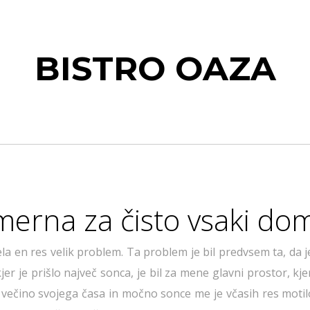
BISTRO OAZA
imerna za čisto vsaki do
la en res velik problem. Ta problem je bil predvsem ta, da 
er je prišlo največ sonca, je bil za mene glavni prostor, kjer
večino svojega časa in močno sonce me je včasih res motilo