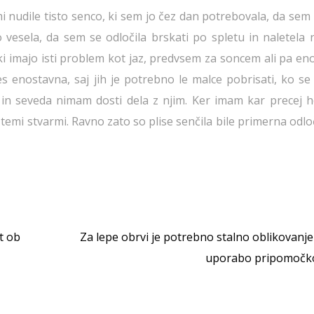
mi nudile tisto senco, ki sem jo čez dan potrebovala, da sem
vesela, da sem se odločila brskati po spletu in naletela n
 ki imajo isti problem kot jaz, predvsem za soncem ali pa e
es enostavna, saj jih je potrebno le malce pobrisati, ko se
 in seveda nimam dosti dela z njim. Ker imam kar precej h
temi stvarmi. Ravno zato so plise senčila bile primerna odlo
t ob
Za lepe obrvi je potrebno stalno oblikovanje
uporabo pripomoč