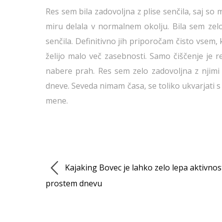
Res sem bila zadovoljna z plise senčila, saj so 
miru delala v normalnem okolju. Bila sem zelo 
senčila. Definitivno jih priporočam čisto vsem,
želijo malo več zasebnosti. Samo čiščenje je r
nabere prah. Res sem zelo zadovoljna z njimi
dneve. Seveda nimam časa, se toliko ukvarjati s 
mene.
Kajaking Bovec je lahko zelo lepa aktivnos
prostem dnevu