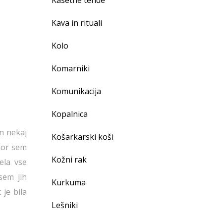
Kasetne tende
Kava in rituali
Kolo
Komarniki
Komunikacija
Kopalnica
n nekaj
Košarkarski koši
ikor sem
Kožni rak
ela vse
sem jih
Kurkuma
 je bila
Lešniki