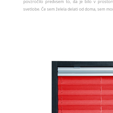
povzročilo predvsem to, da je bilo v prosto
svetlobe. Če sem želela delati od doma, sem mora