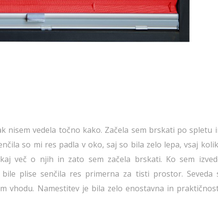
ak nisem vedela točno kako. Začela sem brskati po spletu i
enčila so mi res padla v oko, saj so bila zelo lepa, vsaj kol
 kaj več o njih in zato sem začela brskati. Ko sem izved
ile plise senčila res primerna za tisti prostor. Seveda 
jem vhodu. Namestitev je bila zelo enostavna in praktičnost