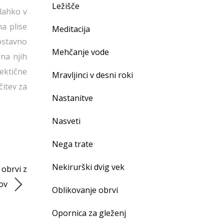
Ležišče
 lahko v
a plise
Meditacija
nostavno
Mehčanje vode
 na njih
ektične
Mravljinci v desni roki
čitev za
Nastanitve
Nasveti
Nega trate
Nekirurški dvig vek
 obrvi z
kov
Oblikovanje obrvi
Opornica za gleženj