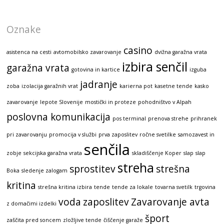
Oznake
casino
asistenca na cesti
avtomobilsko zavarovanje
dvižna garažna vrata
izbira senčil
garažna vrata
gotovina in kartice
izguba
jadranje
zoba
izolacija garažnih vrat
karierna pot
kasetne tende
kasko
zavarovanje
lepote Slovenije
mostički in proteze
pohodništvo v Alpah
poslovna komunikacija
pos terminal
prenova strehe
prihranek
pri zavarovanju
promocija v službi
prva zaposlitev
ročne svetilke
samozavest in
senčila
zobje
sekcijska garažna vrata
skladiščenje Koper
slap
slap
streha
sprostitev
strešna
Boka
sledenje zalogam
kritina
strešna kritina izbira
tende
tende za lokale
tovarna svetilk
trgovina
voda
zaposlitev
Zavarovanje avta
z domačimi izdelki
šport
zaščita pred soncem
zložljive tende
čiščenje garaže