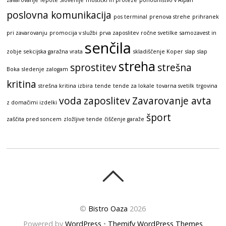
zavarovanje
lepote Slovenije
mostički in proteze
pohodništvo v Alpah
poslovna komunikacija
pos terminal
prenova strehe
prihranek
pri zavarovanju
promocija v službi
prva zaposlitev
ročne svetilke
samozavest in
senčila
zobje
sekcijska garažna vrata
skladiščenje Koper
slap
slap
streha
sprostitev
strešna
Boka
sledenje zalogam
kritina
strešna kritina izbira
tende
tende za lokale
tovarna svetilk
trgovina
voda
zaposlitev
Zavarovanje avta
z domačimi izdelki
šport
zaščita pred soncem
zložljive tende
čiščenje garaže
©
Bistro Oaza
2026
Powered by
WordPress
•
Themify WordPress Themes