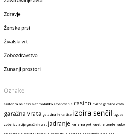
Zavarovanje avta
Zdravje
Ženske prsi
Živalski vrt
Zobozdravstvo
Zunanji prostori
Oznake
casino
asistenca na cesti
avtomobilsko zavarovanje
dvižna garažna vrata
izbira senčil
garažna vrata
gotovina in kartice
izguba
jadranje
zoba
izolacija garažnih vrat
karierna pot
kasetne tende
kasko