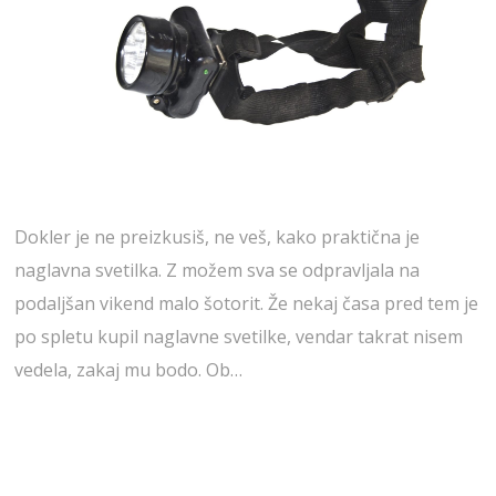
Dokler je ne preizkusiš, ne veš, kako praktična je
naglavna svetilka. Z možem sva se odpravljala na
podaljšan vikend malo šotorit. Že nekaj časa pred tem je
po spletu kupil naglavne svetilke, vendar takrat nisem
vedela, zakaj mu bodo. Ob…