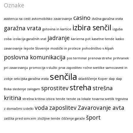
Oznake
casino
asistenca na cesti
avtomobilsko zavarovanje
dvižna garažna vrata
izbira senčil
garažna vrata
gotovina in kartice
izguba
jadranje
zoba
izolacija garažnih vrat
karierna pot
kasetne tende
kasko
zavarovanje
lepote Slovenije
mostički in proteze
pohodništvo v Alpah
poslovna komunikacija
pos terminal
prenova strehe
prihranek
pri zavarovanju
promocija v službi
prva zaposlitev
ročne svetilke
samozavest in
senčila
zobje
sekcijska garažna vrata
skladiščenje Koper
slap
slap
streha
sprostitev
strešna
Boka
sledenje zalogam
kritina
strešna kritina izbira
tende
tende za lokale
tovarna svetilk
trgovina
voda
zaposlitev
Zavarovanje avta
z domačimi izdelki
šport
zaščita pred soncem
zložljive tende
čiščenje garaže