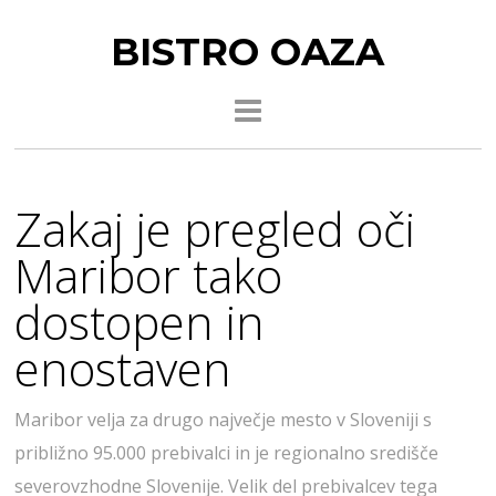
BISTRO OAZA
Zakaj je pregled oči
Maribor tako
dostopen in
enostaven
Maribor velja za drugo največje mesto v Sloveniji s
približno 95.000 prebivalci in je regionalno središče
severovzhodne Slovenije. Velik del prebivalcev tega