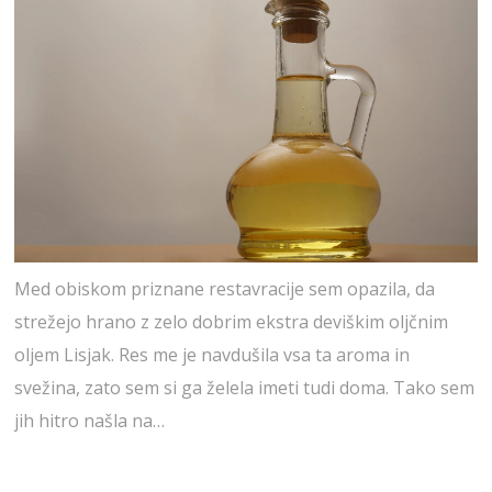
Med obiskom priznane restavracije sem opazila, da
strežejo hrano z zelo dobrim ekstra deviškim oljčnim
oljem Lisjak. Res me je navdušila vsa ta aroma in
svežina, zato sem si ga želela imeti tudi doma. Tako sem
jih hitro našla na…