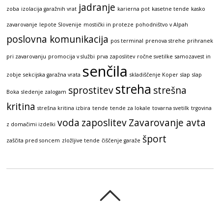
jadranje
zoba
izolacija garažnih vrat
karierna pot
kasetne tende
kasko
zavarovanje
lepote Slovenije
mostički in proteze
pohodništvo v Alpah
poslovna komunikacija
pos terminal
prenova strehe
prihranek
pri zavarovanju
promocija v službi
prva zaposlitev
ročne svetilke
samozavest in
senčila
zobje
sekcijska garažna vrata
skladiščenje Koper
slap
slap
streha
sprostitev
strešna
Boka
sledenje zalogam
kritina
strešna kritina izbira
tende
tende za lokale
tovarna svetilk
trgovina
voda
zaposlitev
Zavarovanje avta
z domačimi izdelki
šport
zaščita pred soncem
zložljive tende
čiščenje garaže