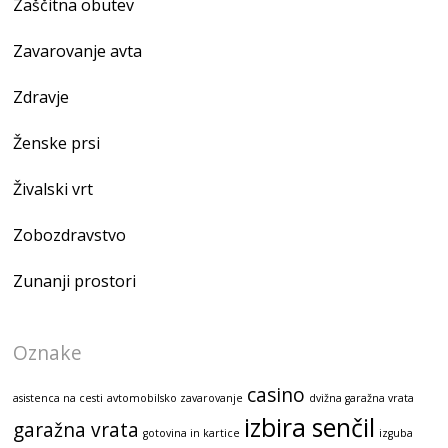
Zaščitna obutev
Zavarovanje avta
Zdravje
Ženske prsi
Živalski vrt
Zobozdravstvo
Zunanji prostori
Oznake
casino
asistenca na cesti
avtomobilsko zavarovanje
dvižna garažna vrata
izbira senčil
garažna vrata
gotovina in kartice
izguba