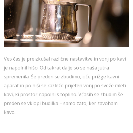
Ves čas je preizkušal različne nastavitve in vonj po kavi
je napolnil hišo. Od takrat dalje so se naša jutra
spremenila. Še preden se zbudimo, oče prižge kavni
aparat in po hiši se razleže prijeten vonj po sveže mleti
kavi, ki prostor napolni s toplino. Včasih se zbudim še
preden se vklopi budilka – samo zato, ker zavoham
kavo.