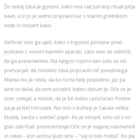
Že nekaj časa je govoril, kako ima rad jutranji ritual pitja
kave, a si jo je vedno pripravil kar s starim grelnikom
vode in instant kavo.
Večkrat smo ga ujeli, kako v trgovini postane pred
policami z novimi kavnimi aparati, zato smo se odločili,
da ga presenetimo. Na njegov rojstni dan smo se vsi
pretvarjali, da nimamo časa pripraviti nič posebnega.
Mama mu je rekla, da bo torta šele popoldne, jaz pa
sem se delal, da sem pozabil, kateri datum je. Oče se je
sicer smejal, a mislim, da je bil malce razočaran. Potem
pa je prišel trenutek. Na mizi v kuhinji je čakala velika
škatla, zavita v svetleč papir. Ko je vstopil, smo vsi v en
glas zakričali: presenečenje! Oče se je najprej nasmehnil
in rekel – kot večina ljudi reče – “saj ni bilo treba”. Ko pa