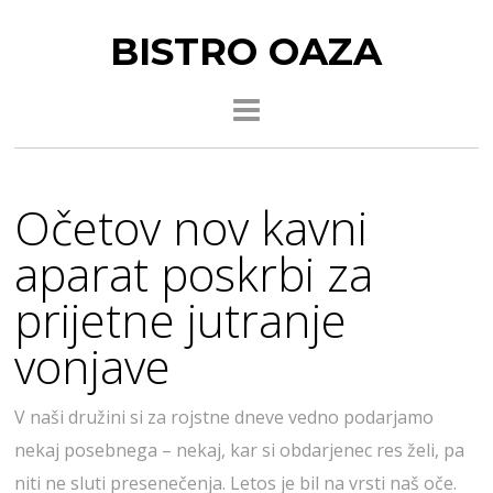
BISTRO OAZA
Očetov nov kavni
aparat poskrbi za
prijetne jutranje
vonjave
V naši družini si za rojstne dneve vedno podarjamo
nekaj posebnega – nekaj, kar si obdarjenec res želi, pa
niti ne sluti presenečenja. Letos je bil na vrsti naš oče.