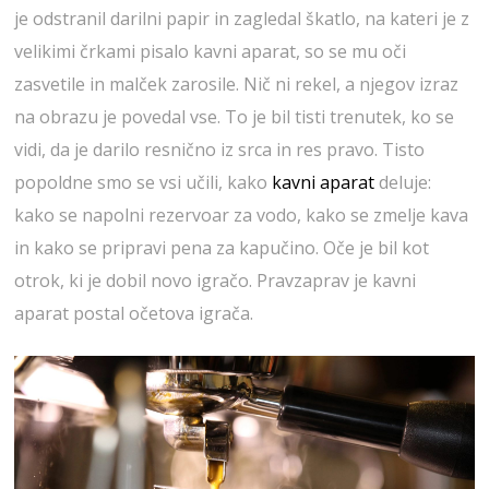
je odstranil darilni papir in zagledal škatlo, na kateri je z
velikimi črkami pisalo kavni aparat, so se mu oči
zasvetile in malček zarosile. Nič ni rekel, a njegov izraz
na obrazu je povedal vse. To je bil tisti trenutek, ko se
vidi, da je darilo resnično iz srca in res pravo. Tisto
popoldne smo se vsi učili, kako
kavni aparat
deluje:
kako se napolni rezervoar za vodo, kako se zmelje kava
in kako se pripravi pena za kapučino. Oče je bil kot
otrok, ki je dobil novo igračo. Pravzaprav je kavni
aparat postal očetova igrača.