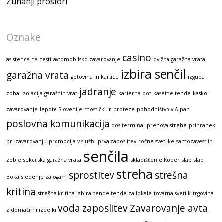
Zunanji prostori
Oznake
casino
asistenca na cesti
avtomobilsko zavarovanje
dvižna garažna vrata
izbira senčil
garažna vrata
gotovina in kartice
izguba
jadranje
zoba
izolacija garažnih vrat
karierna pot
kasetne tende
kasko
zavarovanje
lepote Slovenije
mostički in proteze
pohodništvo v Alpah
poslovna komunikacija
pos terminal
prenova strehe
prihranek
pri zavarovanju
promocija v službi
prva zaposlitev
ročne svetilke
samozavest in
senčila
zobje
sekcijska garažna vrata
skladiščenje Koper
slap
slap
streha
sprostitev
strešna
Boka
sledenje zalogam
kritina
strešna kritina izbira
tende
tende za lokale
tovarna svetilk
trgovina
voda
zaposlitev
Zavarovanje avta
z domačimi izdelki