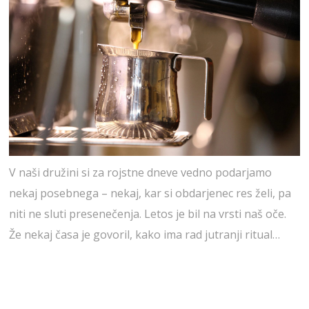
V naši družini si za rojstne dneve vedno podarjamo
nekaj posebnega – nekaj, kar si obdarjenec res želi, pa
niti ne sluti presenečenja. Letos je bil na vrsti naš oče.
Že nekaj časa je govoril, kako ima rad jutranji ritual…