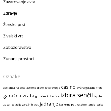
Zavarovanje avta
Zdravje
Ženske prsi
Živalski vrt
Zobozdravstvo
Zunanji prostori
Oznake
casino
asistenca na cesti
avtomobilsko zavarovanje
dvižna garažna vrata
izbira senčil
garažna vrata
gotovina in kartice
izguba
jadranje
zoba
izolacija garažnih vrat
karierna pot
kasetne tende
kasko