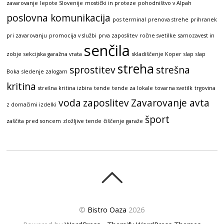
zavarovanje
lepote Slovenije
mostički in proteze
pohodništvo v Alpah
poslovna komunikacija
pos terminal
prenova strehe
prihranek
pri zavarovanju
promocija v službi
prva zaposlitev
ročne svetilke
samozavest in
senčila
zobje
sekcijska garažna vrata
skladiščenje Koper
slap
slap
streha
sprostitev
strešna
Boka
sledenje zalogam
kritina
strešna kritina izbira
tende
tende za lokale
tovarna svetilk
trgovina
voda
zaposlitev
Zavarovanje avta
z domačimi izdelki
šport
zaščita pred soncem
zložljive tende
čiščenje garaže
©
Bistro Oaza
2026