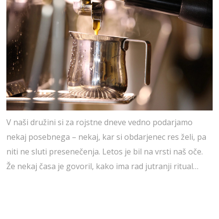
V naši družini si za rojstne dneve vedno podarjamo
nekaj posebnega – nekaj, kar si obdarjenec res želi, pa
niti ne sluti presenečenja. Letos je bil na vrsti naš oče.
Že nekaj časa je govoril, kako ima rad jutranji ritual…