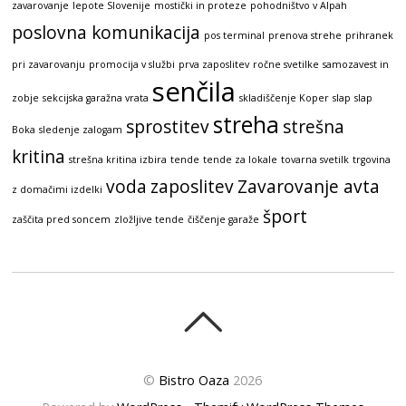
zavarovanje
lepote Slovenije
mostički in proteze
pohodništvo v Alpah
poslovna komunikacija
pos terminal
prenova strehe
prihranek
pri zavarovanju
promocija v službi
prva zaposlitev
ročne svetilke
samozavest in
senčila
zobje
sekcijska garažna vrata
skladiščenje Koper
slap
slap
streha
sprostitev
strešna
Boka
sledenje zalogam
kritina
strešna kritina izbira
tende
tende za lokale
tovarna svetilk
trgovina
voda
zaposlitev
Zavarovanje avta
z domačimi izdelki
šport
zaščita pred soncem
zložljive tende
čiščenje garaže
©
Bistro Oaza
2026