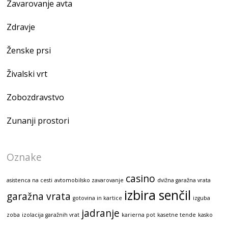
Zavarovanje avta
Zdravje
Ženske prsi
Živalski vrt
Zobozdravstvo
Zunanji prostori
Oznake
casino
asistenca na cesti
avtomobilsko zavarovanje
dvižna garažna vrata
izbira senčil
garažna vrata
gotovina in kartice
izguba
jadranje
zoba
izolacija garažnih vrat
karierna pot
kasetne tende
kasko